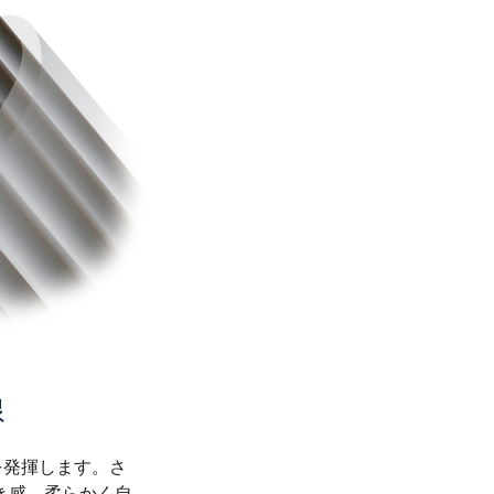
線
を発揮します。さ
き感、柔らかく自