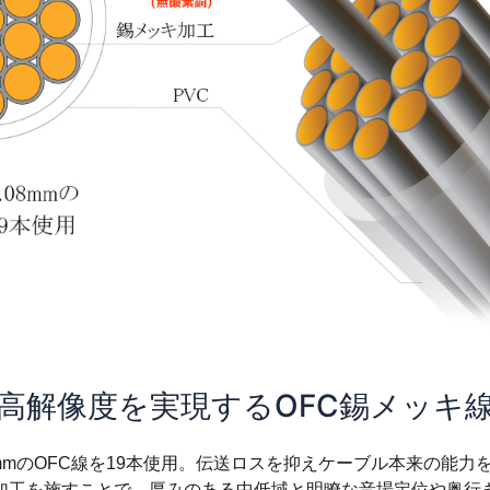
高解像度を実現するOFC錫メッキ
08mmのOFC線を19本使用。伝送ロスを抑えケーブル本来の能力
加工を施すことで、厚みのある中低域と明瞭な音場定位や奥行