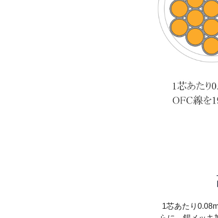
1芯あたり0.
らに、錫メッキ